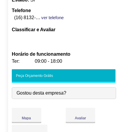
Telefone
(16) 8132-7213
ver telefone
Classificar e Avaliar
Horário de funcionamento
Ter:
09:00 - 18:00
Seg:
09:00
-
18:00
Peça Orçamento Grátis
Ter:
09:00
-
18:00
Qua:
09:00
-
18:00
Gostou desta empresa?
Qui:
09:00
-
18:00
Sex:
09:00
-
18:00
Sáb:
Fechado
Dom:
Fechado
Mapa
Avaliar