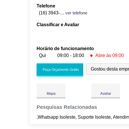
Telefone
(16) 3943-5586
ver telefone
Classificar e Avaliar
Horário de funcionamento
●
Qui
09:00 - 18:00
Abre às 09:00
Seg:
09:00
-
18:00
Gostou desta emp
Peça Orçamento Grátis
Ter:
09:00
-
18:00
Qua:
09:00
-
18:00
●
Qui:
09:00
-
18:00
Abre às 09:00
Mapa
Avaliar
Sex:
09:00
-
18:00
Sáb:
Fechado
Pesquisas Relacionadas
Dom:
Fechado
,Whatsapp Isoleste, Suporte Isoleste, Atendim