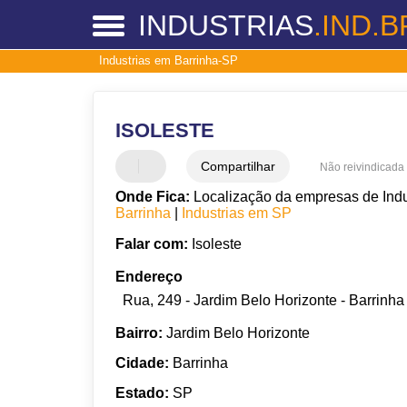
INDUSTRIAS
.IND.B
Industrias em Barrinha-SP
ISOLESTE
Compartilhar
Não reivindicada
Onde Fica:
Localização da empresas de Indus
Barrinha
|
Industrias em SP
Falar com:
Isoleste
Endereço
Rua, 249 - Jardim Belo Horizonte - Barrinha
Bairro:
Jardim Belo Horizonte
Cidade:
Barrinha
Estado:
SP