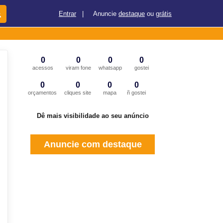
Entrar
|
Anuncie
destaque
ou
grátis
0
0
0
0
acessos
viram fone
whatsapp
gostei
0
0
0
0
orçamentos
cliques site
mapa
ñ gostei
Dê mais visibilidade ao seu anúncio
Anuncie com destaque