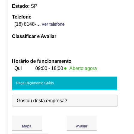
Estado:
SP
Telefone
(16) 8148-5140
ver telefone
Classificar e Avaliar
Horário de funcionamento
●
Qui
09:00 - 18:00
Aberto agora
Seg:
09:00
-
18:00
Peça Orçamento Grátis
Ter:
09:00
-
18:00
Qua:
09:00
-
18:00
Gostou desta empresa?
●
Qui:
09:00
-
18:00
Fecha às 18:00
Sex:
09:00
-
18:00
Sáb:
Fechado
Dom:
Fechado
Mapa
Avaliar