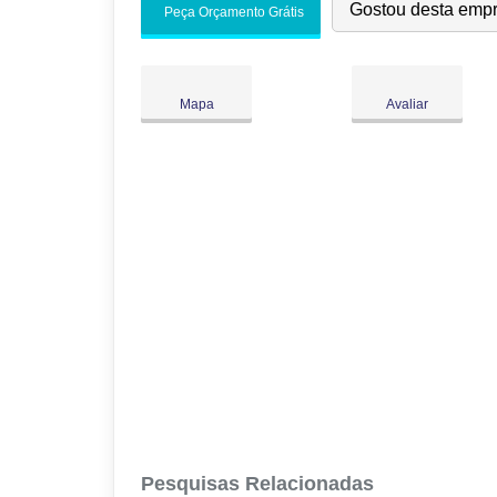
Seg:
09:00
-
18:00
Gostou desta emp
Peça Orçamento Grátis
Ter:
09:00
-
18:00
Qua:
09:00
-
18:00
Qui:
09:00
-
18:00
●
Mapa
Avaliar
Sex:
09:00
-
18:00
Abre às 09:00
Sáb:
Fechado
Dom:
Fechado
Pesquisas Relacionadas