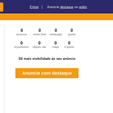
Entrar
|
Anuncie
destaque
ou
grátis
0
0
0
0
acessos
viram fone
whatsapp
gostei
0
0
0
0
orçamentos
cliques site
mapa
ñ gostei
Dê mais visibilidade ao seu anúncio
Anuncie com destaque