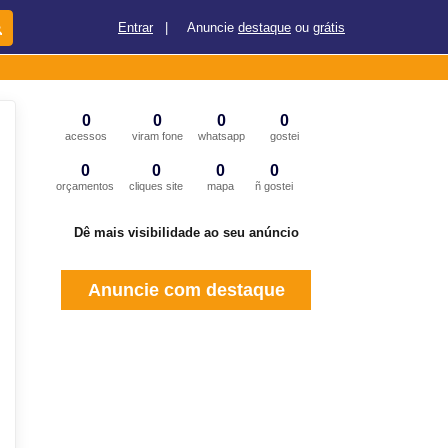
Entrar
|
Anuncie
destaque
ou
grátis
0
0
0
0
acessos
viram fone
whatsapp
gostei
0
0
0
0
orçamentos
cliques site
mapa
ñ gostei
Dê mais visibilidade ao seu anúncio
Anuncie com destaque