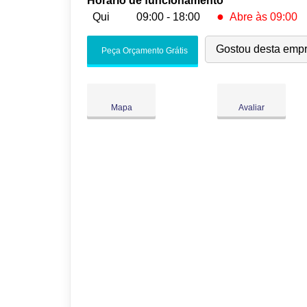
Horário de funcionamento
●
Qui
09:00 - 18:00
Abre às 09:00
Seg:
09:00
-
18:00
Gostou desta emp
Peça Orçamento Grátis
Ter:
09:00
-
18:00
Qua:
09:00
-
18:00
●
Qui:
09:00
-
18:00
Abre às 09:00
Mapa
Avaliar
Sex:
09:00
-
18:00
Sáb:
Fechado
Dom:
Fechado