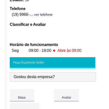
Telefone
(19) 9966-9678
ver telefone
Classificar e Avaliar
Horário de funcionamento
●
Seg
09:00 - 18:00
Abre às 09:00
●
Seg:
09:00
-
18:00
Abre às 09:00
Peça Orçamento Grátis
Ter:
09:00
-
18:00
Qua:
09:00
-
18:00
Gostou desta empresa?
Qui:
09:00
-
18:00
Sex:
09:00
-
18:00
Sáb:
Fechado
Dom:
Fechado
Mapa
Avaliar