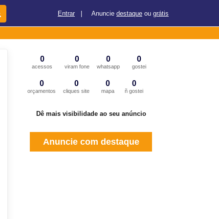
Entrar
|
Anuncie
destaque
ou
grátis
0
0
0
0
acessos
viram fone
whatsapp
gostei
0
0
0
0
orçamentos
cliques site
mapa
ñ gostei
Dê mais visibilidade ao seu anúncio
Anuncie com destaque