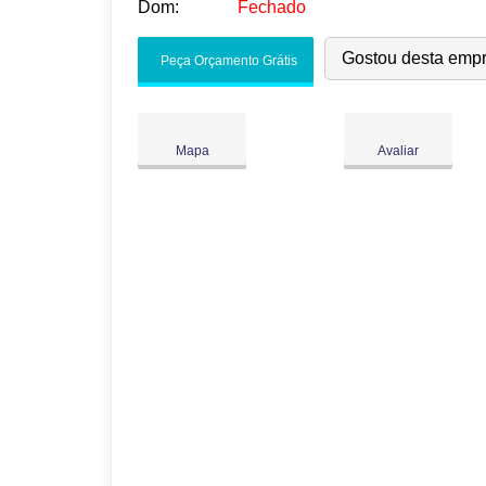
Dom:
Fechado
Seg:
09:00
-
18:00
Gostou desta emp
Peça Orçamento Grátis
Ter:
09:00
-
18:00
●
Qua:
09:00
-
18:00
Abre às 09:00
Qui:
09:00
-
18:00
Mapa
Avaliar
Sex:
09:00
-
18:00
Sáb:
Fechado
Dom:
Fechado