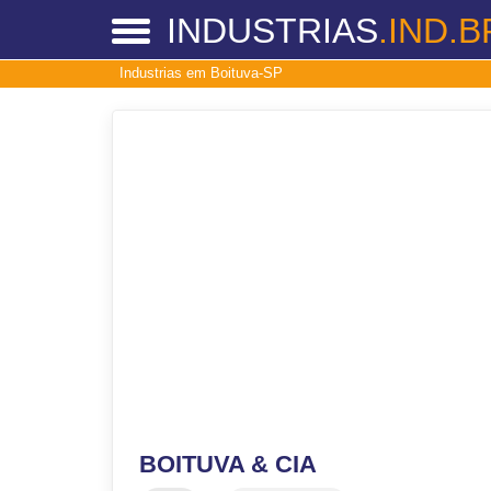
INDUSTRIAS
.IND.B
Industrias em Boituva-SP
BOITUVA & CIA