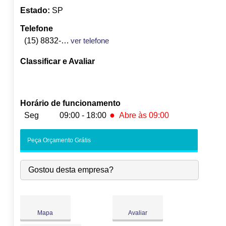
Estado:
SP
Telefone
(15) 8832-1976
ver telefone
Classificar e Avaliar
Horário de funcionamento
●
Seg
09:00 - 18:00
Abre às 09:00
●
Seg:
09:00
-
18:00
Abre às 09:00
Peça Orçamento Grátis
Ter:
09:00
-
18:00
Qua:
09:00
-
18:00
Gostou desta empresa?
Qui:
09:00
-
18:00
Sex:
09:00
-
18:00
Sáb:
Fechado
Dom:
Fechado
Mapa
Avaliar