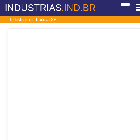
INDUSTRIAS
.IND.BR
Industrias em Boituva-SP