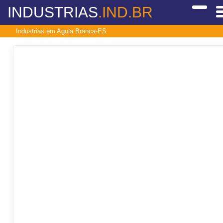
INDUSTRIAS
.IND.BR
Industrias em Aguia Branca-ES