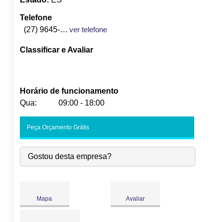
Telefone
(27) 9645-8892
ver telefone
Classificar e Avaliar
Horário de funcionamento
Qua:
09:00 - 18:00
Seg:
09:00
-
18:00
Peça Orçamento Grátis
Ter:
09:00
-
18:00
Qua:
09:00
-
18:00
Gostou desta empresa?
Qui:
09:00
-
18:00
Sex:
09:00
-
18:00
Sáb:
Fechado
Dom:
Fechado
Mapa
Avaliar