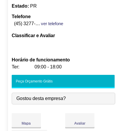
Estado:
PR
Telefone
(45) 3277-2802
ver telefone
Classificar e Avaliar
Horário de funcionamento
Ter:
09:00 - 18:00
Seg:
09:00
-
18:00
Peça Orçamento Grátis
Ter:
09:00
-
18:00
Qua:
09:00
-
18:00
Gostou desta empresa?
Qui:
09:00
-
18:00
Sex:
09:00
-
18:00
Sáb:
Fechado
Dom:
Fechado
Mapa
Avaliar