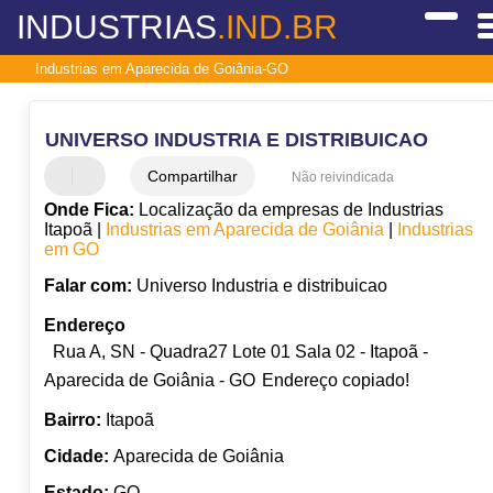
INDUSTRIAS
.IND.BR
Industrias em Aparecida de Goiânia-GO
UNIVERSO INDUSTRIA E DISTRIBUICAO
Compartilhar
Não reivindicada
Onde Fica:
Localização da empresas de Industrias
Itapoã |
Industrias em Aparecida de Goiânia
|
Industrias
em GO
Falar com:
Universo Industria e distribuicao
Endereço
Rua A, SN - Quadra27 Lote 01 Sala 02 - Itapoã -
Aparecida de Goiânia - GO
Endereço copiado!
Bairro:
Itapoã
Cidade:
Aparecida de Goiânia
Estado:
GO