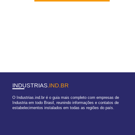
INDUSTRIAS
.IND.BR
O Industrias.ind.br é o guia mais completo com empresas de
Industria em todo Brasil, reunindo informações e contatos de
estabelecimentos instalados em todas as regiões do país.