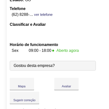
Telefone
(62) 8288-2176
ver telefone
Classificar e Avaliar
Horário de funcionamento
●
Sex
09:00 - 18:00
Aberto agora
Seg:
09:00
-
18:00
Gostou desta empresa?
Ter:
09:00
-
18:00
Qua:
09:00
-
18:00
Qui:
09:00
-
18:00
●
Sex:
09:00
-
18:00
Fecha às 18:00
Mapa
Avaliar
Sáb:
Fechado
Dom:
Fechado
Sugerir correção