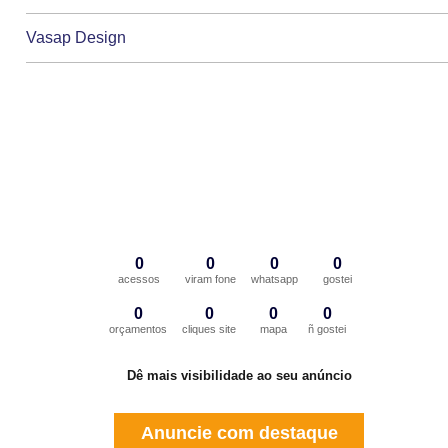
Vasap Design
0
0
0
0
acessos
viram fone
whatsapp
gostei
0
0
0
0
orçamentos
cliques site
mapa
ñ gostei
Dê mais visibilidade ao seu anúncio
Anuncie com destaque