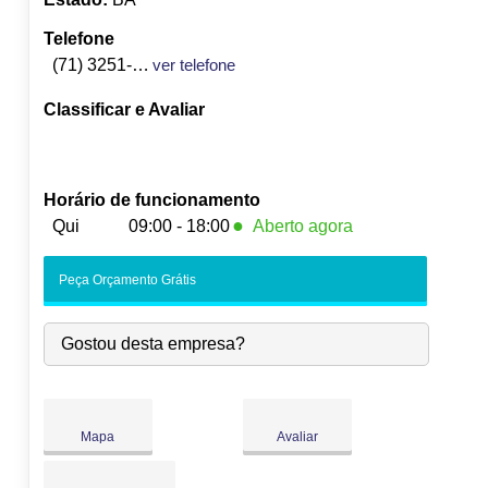
Telefone
(71) 3251-4080
ver telefone
Classificar e Avaliar
Horário de funcionamento
●
Qui
09:00 - 18:00
Aberto agora
Seg:
09:00
-
18:00
Peça Orçamento Grátis
Ter:
09:00
-
18:00
Qua:
09:00
-
18:00
Gostou desta empresa?
●
Qui:
09:00
-
18:00
Fecha às 18:00
Sex:
09:00
-
18:00
Sáb:
Fechado
Dom:
Fechado
Mapa
Avaliar