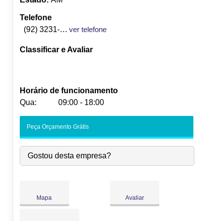
Telefone
(92) 3231-1613
ver telefone
Classificar e Avaliar
Horário de funcionamento
Qua:
09:00 - 18:00
Seg:
09:00
-
18:00
Peça Orçamento Grátis
Ter:
09:00
-
18:00
Qua:
09:00
-
18:00
Gostou desta empresa?
Qui:
09:00
-
18:00
Sex:
09:00
-
18:00
Sáb:
Fechado
Dom:
Fechado
Mapa
Avaliar