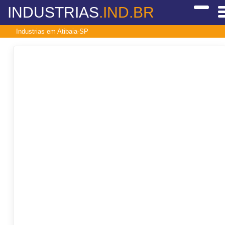
INDUSTRIAS
.IND.BR
Industrias em Atibaia-SP