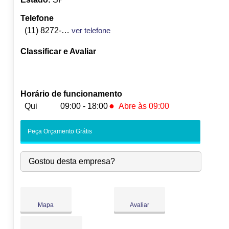
Telefone
(11) 8272-7726
ver telefone
Classificar e Avaliar
Horário de funcionamento
●
Qui
09:00 - 18:00
Abre às 09:00
Seg:
09:00
-
18:00
Peça Orçamento Grátis
Ter:
09:00
-
18:00
Qua:
09:00
-
18:00
Gostou desta empresa?
●
Qui:
09:00
-
18:00
Abre às 09:00
Sex:
09:00
-
18:00
Sáb:
Fechado
Dom:
Fechado
Mapa
Avaliar