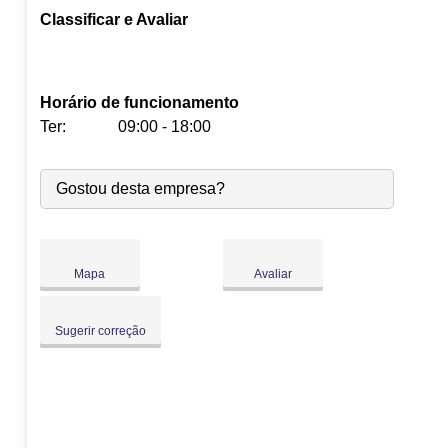
Classificar e Avaliar
Horário de funcionamento
Ter:
09:00 - 18:00
Seg:
09:00
-
18:00
Gostou desta empresa?
Ter:
09:00
-
18:00
Qua:
09:00
-
18:00
Qui:
09:00
-
18:00
Sex:
09:00
-
18:00
Mapa
Avaliar
Sáb:
Fechado
Dom:
Fechado
Sugerir correção