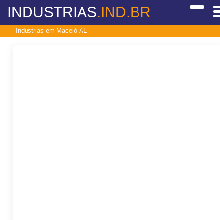
INDUSTRIAS
.IND.BR
Industrias em Maceió-AL