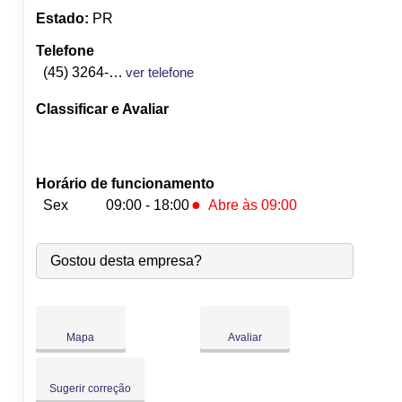
Estado:
PR
Telefone
(45) 3264-4791
ver telefone
Classificar e Avaliar
Horário de funcionamento
●
Sex
09:00 - 18:00
Abre às 09:00
Seg:
09:00
-
18:00
Gostou desta empresa?
Ter:
09:00
-
18:00
Qua:
09:00
-
18:00
Qui:
09:00
-
18:00
●
Sex:
09:00
-
18:00
Abre às 09:00
Mapa
Avaliar
Sáb:
Fechado
Dom:
Fechado
Sugerir correção