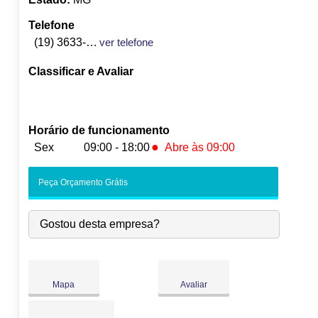
Telefone
(19) 3633-2668
ver telefone
Classificar e Avaliar
Horário de funcionamento
●
Sex
09:00 - 18:00
Abre às 09:00
Seg:
09:00
-
18:00
Peça Orçamento Grátis
Ter:
09:00
-
18:00
Qua:
09:00
-
18:00
Gostou desta empresa?
Qui:
09:00
-
18:00
●
Sex:
09:00
-
18:00
Abre às 09:00
Sáb:
Fechado
Dom:
Fechado
Mapa
Avaliar