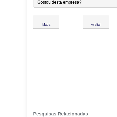
Seg:
09:00
-
18:00
Gostou desta empresa?
Ter:
09:00
-
18:00
Qua:
09:00
-
18:00
●
Qui:
09:00
-
18:00
Abre às 09:00
Mapa
Avaliar
Sex:
09:00
-
18:00
Sáb:
Fechado
Dom:
Fechado
Pesquisas Relacionadas