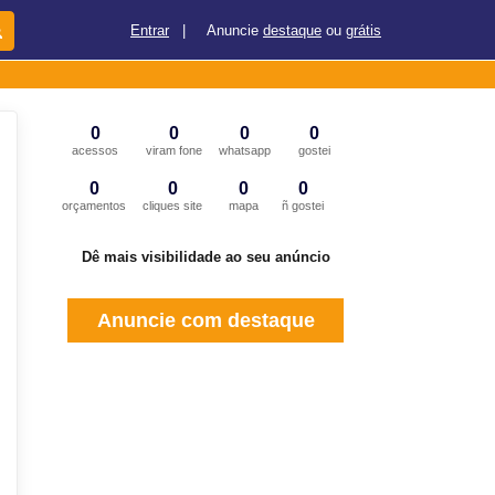
Entrar
|
Anuncie
destaque
ou
grátis
0
0
0
0
acessos
viram fone
whatsapp
gostei
0
0
0
0
orçamentos
cliques site
mapa
ñ gostei
Dê mais visibilidade ao seu anúncio
Anuncie com destaque