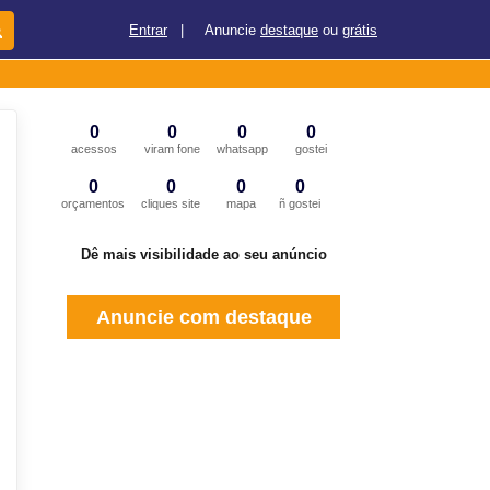
Entrar
|
Anuncie
destaque
ou
grátis
0
0
0
0
acessos
viram fone
whatsapp
gostei
0
0
0
0
orçamentos
cliques site
mapa
ñ gostei
Dê mais visibilidade ao seu anúncio
Anuncie com destaque