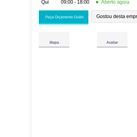
●
Qui
09:00 - 18:00
Aberto agora
Seg:
09:00
-
18:00
Gostou desta emp
Peça Orçamento Grátis
Ter:
09:00
-
18:00
Qua:
09:00
-
18:00
●
Qui:
09:00
-
18:00
Fecha às 18:00
Mapa
Avaliar
Sex:
09:00
-
18:00
Sáb:
Fechado
Dom:
Fechado