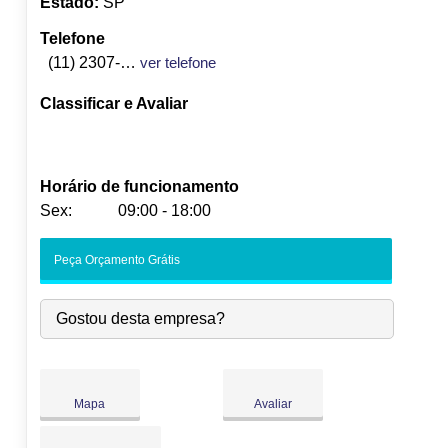
Estado:
SP
Telefone
(11) 2307-0743
ver telefone
Classificar e Avaliar
Horário de funcionamento
Sex:
09:00 - 18:00
Seg:
09:00
-
18:00
Peça Orçamento Grátis
Ter:
09:00
-
18:00
Qua:
09:00
-
18:00
Gostou desta empresa?
Qui:
09:00
-
18:00
Sex:
09:00
-
18:00
Sáb:
Fechado
Dom:
Fechado
Mapa
Avaliar