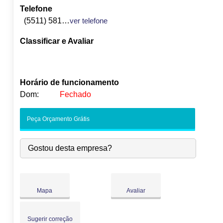
Telefone
(5511) 5810-4093
ver telefone
Classificar e Avaliar
Horário de funcionamento
Dom:
Fechado
Seg:
09:00
-
18:00
Peça Orçamento Grátis
Ter:
09:00
-
18:00
Qua:
09:00
-
18:00
Gostou desta empresa?
Qui:
09:00
-
18:00
●
Sex:
09:00
-
18:00
Fecha às 18:00
Sáb:
Fechado
Dom:
Fechado
Mapa
Avaliar
Sugerir correção