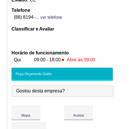
Telefone
(88) 8194-5828
ver telefone
Classificar e Avaliar
Horário de funcionamento
●
Qui
09:00 - 18:00
Abre às 09:00
Seg:
09:00
-
18:00
Peça Orçamento Grátis
Ter:
09:00
-
18:00
Qua:
09:00
-
18:00
Gostou desta empresa?
●
Qui:
09:00
-
18:00
Abre às 09:00
Sex:
09:00
-
18:00
Sáb:
Fechado
Dom:
Fechado
Mapa
Avaliar