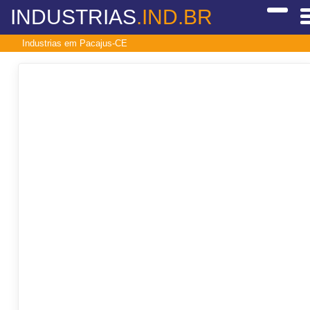
INDUSTRIAS
.IND.BR
Industrias em Pacajus-CE