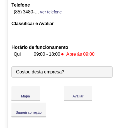
Telefone
(85) 3480-933
ver telefone
Classificar e Avaliar
Horário de funcionamento
●
Qui
09:00 - 18:00
Abre às 09:00
Seg:
09:00
-
18:00
Gostou desta empresa?
Ter:
09:00
-
18:00
Qua:
09:00
-
18:00
●
Qui:
09:00
-
18:00
Abre às 09:00
Sex:
09:00
-
18:00
Mapa
Avaliar
Sáb:
Fechado
Dom:
Fechado
Sugerir correção