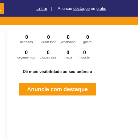
Entrar
|
Anuncie
destaque
ou
grátis
0
0
0
0
acessos
viram fone
whatsapp
gostei
0
0
0
0
orçamentos
cliques site
mapa
ñ gostei
Dê mais visibilidade ao seu anúncio
Anuncie com destaque