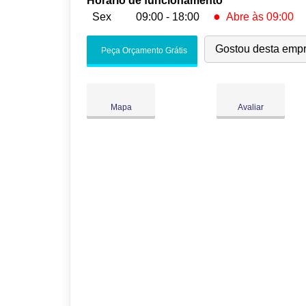
Horário de funcionamento
●
Sex
09:00 - 18:00
Abre às 09:00
Seg:
09:00
-
18:00
Gostou desta emp
Peça Orçamento Grátis
Ter:
09:00
-
18:00
Qua:
09:00
-
18:00
Qui:
09:00
-
18:00
●
Mapa
Avaliar
Sex:
09:00
-
18:00
Abre às 09:00
Sáb:
Fechado
Dom:
Fechado