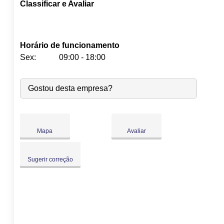
Classificar e Avaliar
Horário de funcionamento
Sex:
09:00 - 18:00
Seg:
09:00
-
18:00
Gostou desta empresa?
Ter:
09:00
-
18:00
Qua:
09:00
-
18:00
Qui:
09:00
-
18:00
Sex:
09:00
-
18:00
Mapa
Avaliar
Sáb:
Fechado
Dom:
Fechado
Sugerir correção