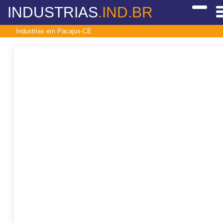
INDUSTRIAS
.IND.BR
Industrias em Pacajus-CE